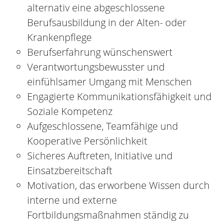
Gute EDV-Kenntnisse rundet dein Profil
ab
Führerschein Klasse B erforderlich
Wir bieten dir:
Unbefristeter Arbeitsvertrag
Vergütung nach TVÖD
Betriebliche Altersvorsorge
Fahrkostenübernahme
Flexible Arbeitszeitmodelle
Kostenübernahme der Jährlichen
Pflichtfortbildungen
Offene und transparente
Kommunikationsstrukturen, kurze
Entscheidungswege