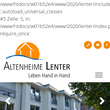
Previous
Next
/www/htdocs/w01b52e4/www/2020/lenter/includ
::autoload_universal_classes
Betreuungskraft
#5 Zeile: 5, in:
(m/w/d) nach §43b,
/www/htdocs/w01b52e4/www/2020/lenter/index.
require_once
53b in Teilzeit (10-15
Wochenstunden)
Hast du Lust auf eine neue
Herausforderung?
…… dann komm in unser Team!