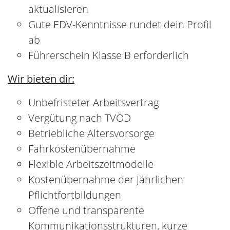
Wertschätzendes familiäres Miteinander
auf Augenhöhe
Du fühlst dich angesprochen?
……. dann
melde dich bei uns!
Bewerbung
Bei Interesse senden Sie bitte Ihre Bewerbung
über unser Bewerbungsformular, per E-Mail
oder rufen Sie uns an.
Ihr
Ansprechpartner