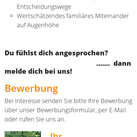
Andreas Grothues
Haus Margarete
Heriburgstraße 15 · 48301
Nottuln
Telefon
02502 808-82
E-
Mail
a.grothues@seniorenheim
nottuln.de
Zum Bewerbungsformular »
Aktuelles