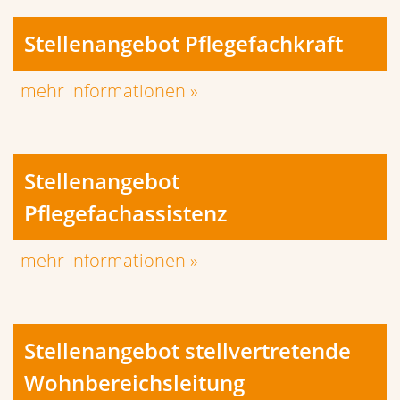
Haus Margarete
Haus Stevertal
Heriburgstraße 15
Stevern 58
48301 Nottuln
48301 Nottuln
0 25 02 - 80 80
0 25 02 - 9 01 94
0 25 02 - 80 89 9
91
(Pflege)
0 25 02 - 9 01 94
info@seniorenheime-
92
(Leitung)
nottuln.de
0 25 02 - 32 64
info@seniorenheime-
nottuln.de
Alte Mühle