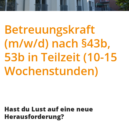
Das sind deine Aufgaben:
Planung und Durchführung von
Beschäftigungsangeboten der
zusätzlichen Betreuung und Aktivierung
für unsere Bewohner mit
eingeschränkter Alltagskompetenz (§43b)
Malen, Basteln, Vorlesen oder
handwerkliche Arbeiten mit unseren
Bewohnern
Hauswirtschaftliche Tätigkeiten, z.B.
Kochen und Backen