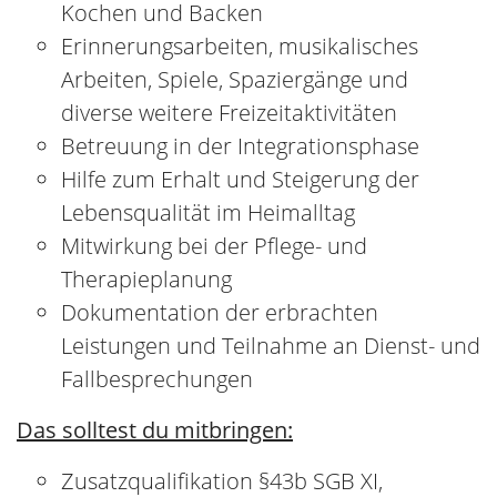
Berufsausbildung in der Alten- oder
Krankenpflege
Berufserfahrung wünschenswert
Verantwortungsbewusster und
einfühlsamer Umgang mit Menschen
Engagierte Kommunikationsfähigkeit und
Soziale Kompetenz
Aufgeschlossene, Teamfähige und
Kooperative Persönlichkeit
Sicheres Auftreten, Initiative und
Einsatzbereitschaft
Motivation, das erworbene Wissen durch
interne und externe
Fortbildungsmaßnahmen ständig zu
aktualisieren