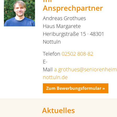
Stellenangebot Pflegefachkraft
mehr Informationen »
Stellenangebot
Pflegefachassistenz
mehr Informationen »
Stellenangebot stellvertretende
Wohnbereichsleitung
mehr Informationen »