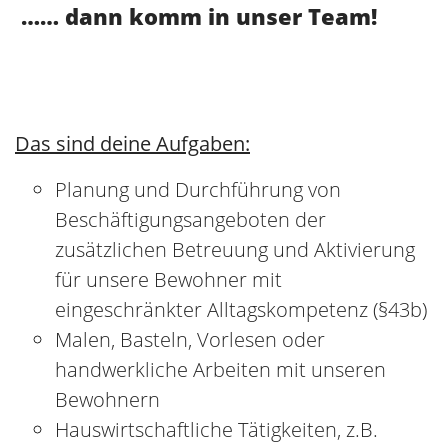
Erinnerungsarbeiten, musikalisches
Arbeiten, Spiele, Spaziergänge und
diverse weitere Freizeitaktivitäten
Betreuung in der Integrationsphase
Hilfe zum Erhalt und Steigerung der
Lebensqualität im Heimalltag
Mitwirkung bei der Pflege- und
Therapieplanung
Dokumentation der erbrachten
Leistungen und Teilnahme an Dienst- und
Fallbesprechungen
Das solltest du mitbringen:
Zusatzqualifikation §43b SGB XI,
alternativ eine abgeschlossene